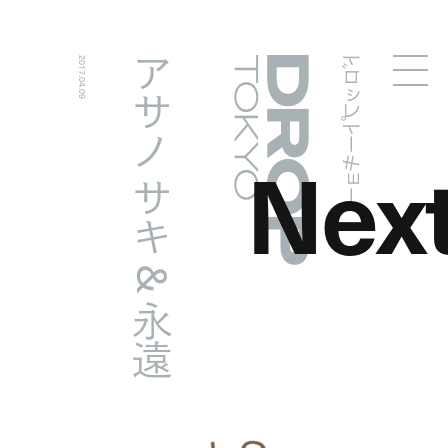
ドロップトーキョー
アサノ サキ & 永遠
2017.04.09
Droptokyo
Nex