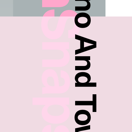
FreshSnaps
Saki Asano And Towa