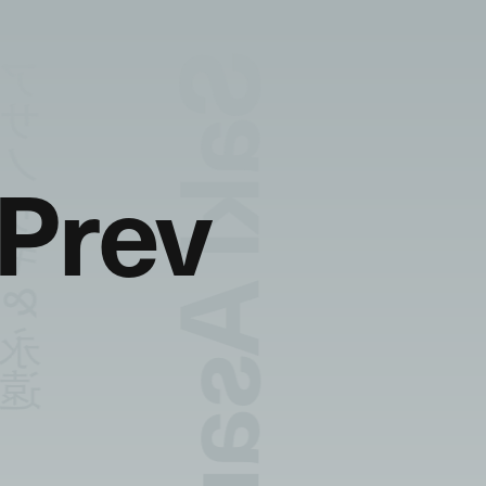
ノ サキ & 永遠
Prev