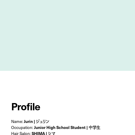
Profile
Name:
Jurin | ジュリン
Occupation:
Junior High School Student | 中学生
Hair Salon:
SHIMA | シマ