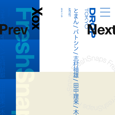
FreshSnaps
Xox
 バトシン / 志村禎雄 / 田中理来 / 木津つばさ
とまん / バトシン / 志村禎雄 / 田中理来 / 木津つばさ
ARTIST
2016.11.25
ARTIST
Droptokyo
Prev
Nex