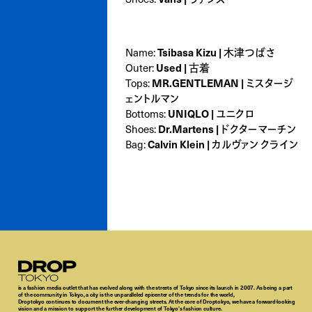
Tsibasa Kizu | 木津つばさ
Name:
Used | 古着
Outer:
MR.GENTLEMAN | ミスタージ
Tops:
ェントルマン
UNIQLO | ユニクロ
Bottoms:
Dr.Martens | ドクターマーチン
Shoes:
Calvin Klein | カルヴァン クライン
Bag:
Droptokyo
is a fashion media outlet that has evolved along with the streets of Tokyo since its launch in 2007. As being a part
of the community in Tokyo, a city is the unparalleled epicenter of the trends for the world,
Droptokyo continues to document the ever-changing streets. At the core of Droptokyo, we have a forward-looking
vision and a mission to support the further development of Tokyo’s fashion culture.