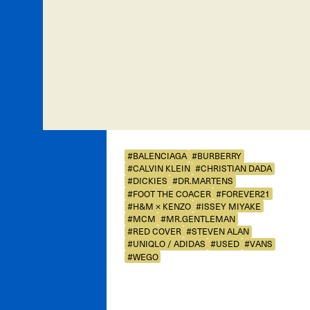
#BALENCIAGA
#BURBERRY
#CALVIN KLEIN
#CHRISTIAN DADA
#DICKIES
#DR.MARTENS
#FOOT THE COACER
#FOREVER21
#H&M × KENZO
#ISSEY MIYAKE
#MCM
#MR.GENTLEMAN
#RED COVER
#STEVEN ALAN
#UNIQLO / ADIDAS
#USED
#VANS
#WEGO