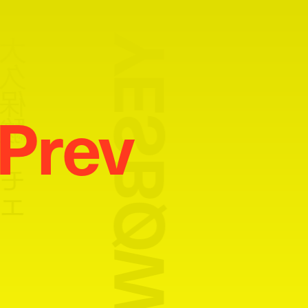
久保駿 / モエ
Prev