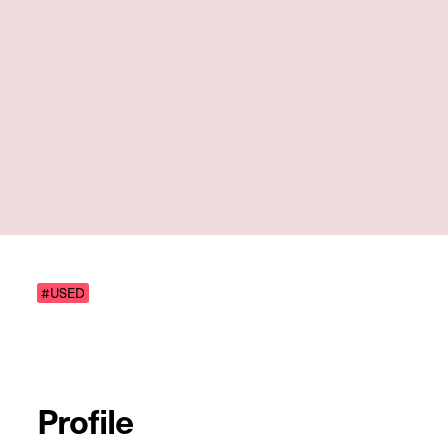
#USED
Profile