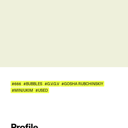
#666
#BUBBLES
#G.V.G.V
#GOSHA RUBCHINSKIY
#MINJUKIM
#USED
Profile