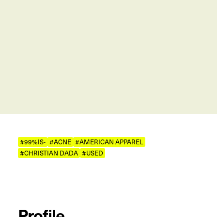
#99%IS-
#ACNE
#AMERICAN APPAREL
#CHRISTIAN DADA
#USED
Profile