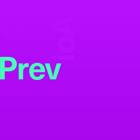
Aoi
アオイ
SHOP STAFF
Prev