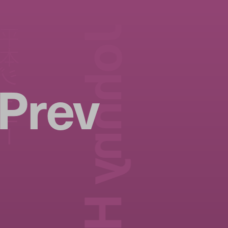
Johnny Hiramoto
本ジョニー
Prev