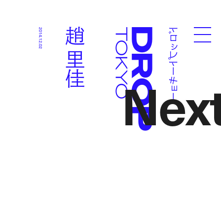
ドロップトーキョー
趙 里佳
2014.12.02
Droptokyo
Nex