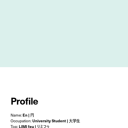
Profile
Name:
En | 円
Occupation:
University Student | 大学生
Top:
LIMI feu | リミフゥ