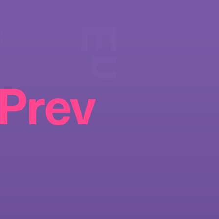
En
円
Prev